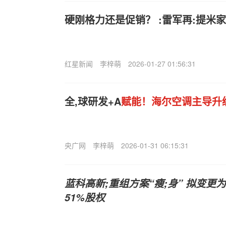
硬刚格力还是促销？ :雷军再:提米
红星新闻
李梓萌
2026-01-27 01:56:31
全,球研发+A
赋能！海尔空调主导升
央广网
李梓萌
2026-01-31 06:15:31
蓝科高新;重组方案“瘦;身” 拟变更
51%股权