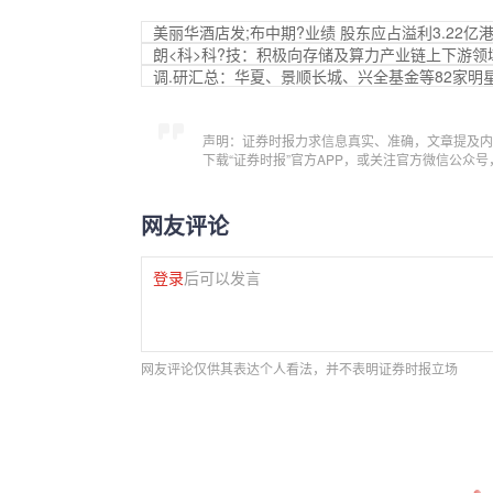
美丽华酒店发;布中期?业绩 股东应占溢利3.22亿港
朗<科>科?技：积极向存储及算力产业链上下游领
调.研汇总：华夏、景顺长城、兴全基金等82家明
声明：证券时报力求信息真实、准确，文章提及内
下载“证券时报”官方APP，或关注官方微信公众
网友评论
登录
后可以发言
网友评论仅供其表达个人看法，并不表明证券时报立场