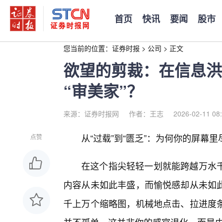
首页
快讯
要闻
股市
您当前的位置：
证券时报
>
公司
>
正文
欲望的剪裁：在信息洪
“审美家”？
来源：证券时报网
作者：王志
2026-02-11 08
从“过载”到“匮乏”：为何你的屏幕
点赞
在这个指尖轻轻一划就能跨越万水
内容从未如此丰盛，而愉悦感却从未如
千上万个缩略图，机械地点击、拉进度